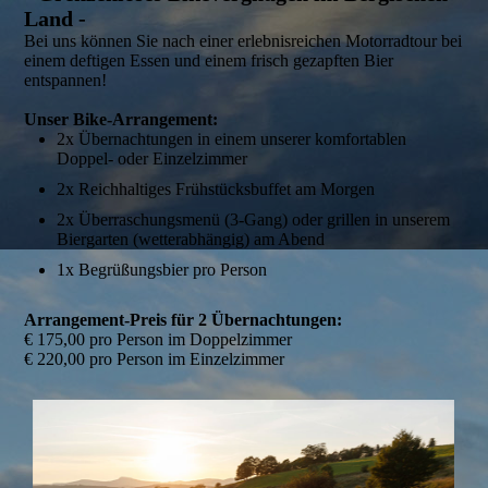
Land -
Bei uns können Sie nach einer erlebnisreichen Motorradtour bei
einem deftigen Essen und einem frisch gezapften Bier
entspannen!
Unser Bike-Arrangement:
2x Übernachtungen in einem unserer komfortablen
Doppel- oder Einzelzimmer
2x Reichhaltiges Frühstücksbuffet am Morgen
2x Überraschungsmenü (3-Gang) oder grillen in unserem
Biergarten (wetterabhängig) am Abend
1x Begrüßungsbier pro Person
Arrangement-Preis für 2 Übernachtungen:
€ 175,00 pro Person im Doppelzimmer
€ 220,00 pro Person im Einzelzimmer