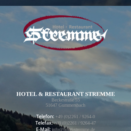
HOTEL & RESTAURANT STREMME
Beckestraße 55
51647 Gummersbach
Telefon:
+49 (0)2261 / 9264-0
Telefax:
+49 (0)2261 / 9264-47
E-Mail:
info@hotel-stremme.de