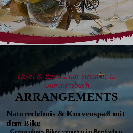
Hotel & Restaurant Stremme in
Gummersbach
ARRANG­EMENTS
Naturerlebnis & Kurvenspaß mit
dem Bike
- Grenzenloses Bikevergnügen im Bergischen