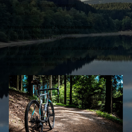
Karten und Informationsmaterial
Lunchpaket
Arrangement-Preis für 2 Übernachtungen:
€ 185,00 pro Person im Doppelzimmer
€ 230,00 pro Person m Einzelzimmer
Unser Hotel liegt direkt am Knotenpunktnetz der Radregion
Rheinland (Knotenpunkt 51).
Somit können Sie Ihre Fahrradtour flexibel und mit dem
Knotenpunktsystem planen.