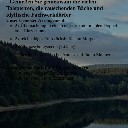
- Genießen Sie gemeinsam die vielen
Talsperren, die rauschenden Bäche und
idyllische Fachwerkdörfer -
Unser Genießer-Arrangement:
2x Übernachtung in einem unserer komfortablen Doppel-
oder Einzelzimmer
2x reichhaltiges Frühstücksbuffet am Morgen
2x Überraschungsmenü (3-Gang)
1 Flasche Haus-Secco bei Anreise auf Ihrem Zimmer
Arrangement-Preis für 2 Übernachtungen:
€ 185,00 pro Person im Doppelzimmer
€ 230,00 pro Person m Einzelzimmer