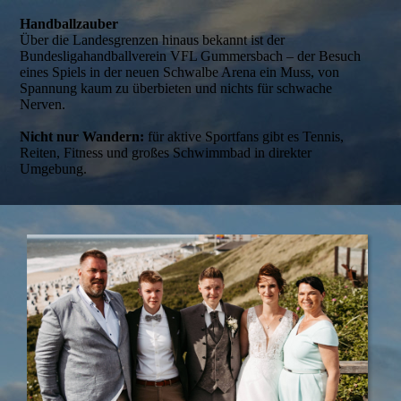
Handballzauber
Über die Landesgrenzen hinaus bekannt ist der
Bundesligahandballverein VFL Gummersbach – der Besuch
eines Spiels in der neuen Schwalbe Arena ein Muss, von
Spannung kaum zu überbieten und nichts für schwache
Nerven.
Nicht nur Wandern:
für aktive Sportfans gibt es Tennis,
Reiten, Fitness und großes Schwimmbad in direkter
Umgebung.